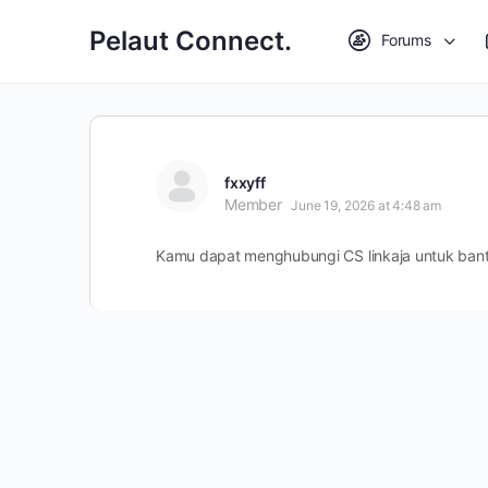
Pelaut Connect.
Forums
fxxyff
Member
June 19, 2026 at 4:48 am
Kamu dapat menghubungi CS linkaja untuk bantu