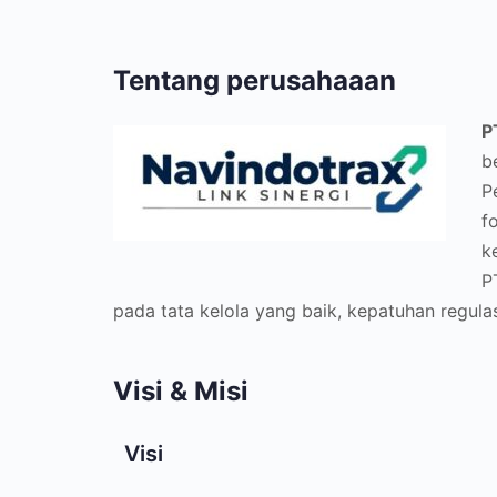
Tentang perusahaaan
P
b
P
f
k
P
pada tata kelola yang baik, kepatuhan regul
Visi & Misi
Visi