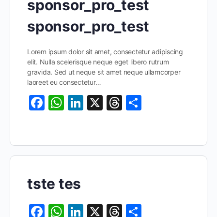
sponsor_pro_test
sponsor_pro_test
Lorem ipsum dolor sit amet, consectetur adipiscing
elit. Nulla scelerisque neque eget libero rutrum
gravida. Sed ut neque sit amet neque ullamcorper
laoreet eu consectetur…
Facebook
WhatsApp
LinkedIn
X
Threads
Share
tste tes
Facebook
WhatsApp
LinkedIn
X
Threads
Share