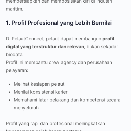
mempersiapkan dan memposisikan diri di industri
maritim.
1. Profil Profesional yang Lebih Bernilai
Di PelautConnect, pelaut dapat membangun
profil
digital yang terstruktur dan relevan
, bukan sekadar
biodata.
Profil ini membantu crew agency dan perusahaan
pelayaran:
Melihat kesiapan pelaut
Menilai konsistensi karier
Memahami latar belakang dan kompetensi secara
menyeluruh
Profil yang rapi dan profesional meningkatkan