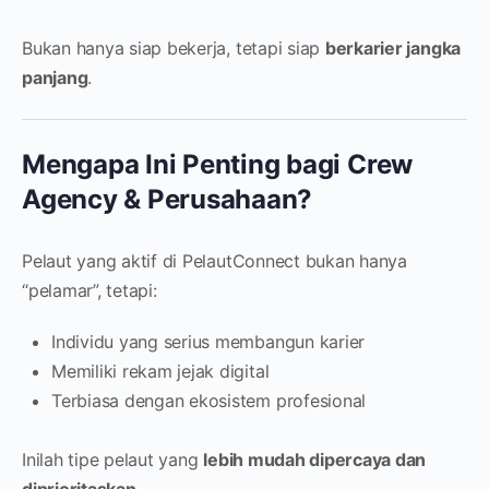
Bukan hanya siap bekerja, tetapi siap
berkarier jangka
panjang
.
Mengapa Ini Penting bagi Crew
Agency & Perusahaan?
Pelaut yang aktif di PelautConnect bukan hanya
“pelamar”, tetapi:
Individu yang serius membangun karier
Memiliki rekam jejak digital
Terbiasa dengan ekosistem profesional
Inilah tipe pelaut yang
lebih mudah dipercaya dan
diprioritaskan
.