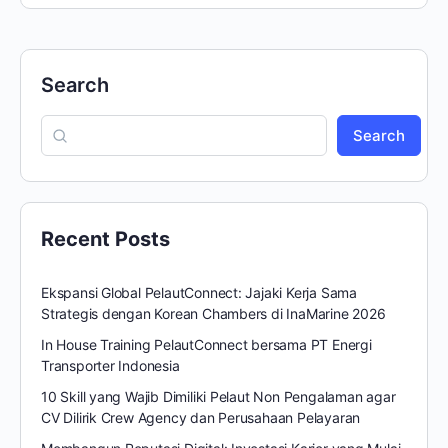
Search
Search
Recent Posts
Ekspansi Global PelautConnect: Jajaki Kerja Sama
Strategis dengan Korean Chambers di InaMarine 2026
In House Training PelautConnect bersama PT Energi
Transporter Indonesia
10 Skill yang Wajib Dimiliki Pelaut Non Pengalaman agar
CV Dilirik Crew Agency dan Perusahaan Pelayaran