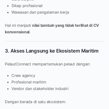
Sikap profesional
Wawasan dan pengalaman kerja
Hal ini menjadi
nilai tambah yang tidak terlihat di CV
konvensional
.
3. Akses Langsung ke Ekosistem Maritim
PelautConnect mempertemukan pelaut dengan:
Crew agency
Profesional maritim
Vendor dan stakeholder industri
Dengan berada di satu ekosistem: