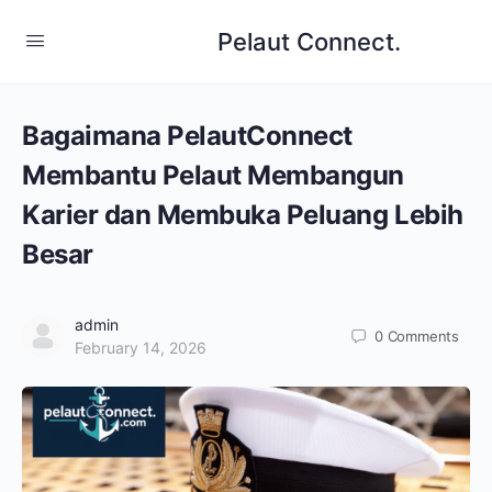
Pelaut Connect.
Bagaimana PelautConnect
Membantu Pelaut Membangun
Karier dan Membuka Peluang Lebih
Besar
admin
0
Comments
February 14, 2026