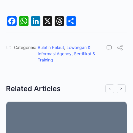
Facebook
WhatsApp
LinkedIn
X
Threads
Share
Categories:
Buletin Pelaut
,
Lowongan &
Informasi Agency
,
Sertifikat &
Training
Related Articles