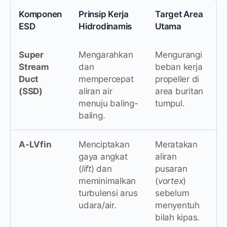
Komponen
Prinsip Kerja
Target Area
ESD
Hidrodinamis
Utama
Super
Mengarahkan
Mengurangi
Stream
dan
beban kerja
Duct
mempercepat
propeller di
(SSD)
aliran air
area buritan
menuju baling-
tumpul.
baling.
A-LVfin
Menciptakan
Meratakan
gaya angkat
aliran
(
lift
) dan
pusaran
meminimalkan
(
vortex
)
turbulensi arus
sebelum
udara/air.
menyentuh
bilah kipas.