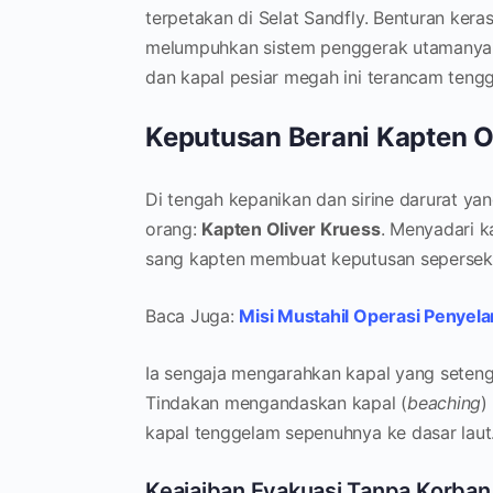
terpetakan di Selat Sandfly. Benturan ker
melumpuhkan sistem penggerak utamanya. D
dan kapal pesiar megah ini terancam tengg
Keputusan Berani Kapten O
Di tengah kepanikan dan sirine darurat y
orang:
Kapten Oliver Kruess
. Menyadari k
sang kapten membuat keputusan sepersekia
Baca Juga:
Misi Mustahil Operasi Penyela
Ia sengaja mengarahkan kapal yang seteng
Tindakan mengandaskan kapal (
beaching
)
kapal tenggelam sepenuhnya ke dasar laut
Keajaiban Evakuasi Tanpa Korban