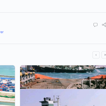
s
e
rer