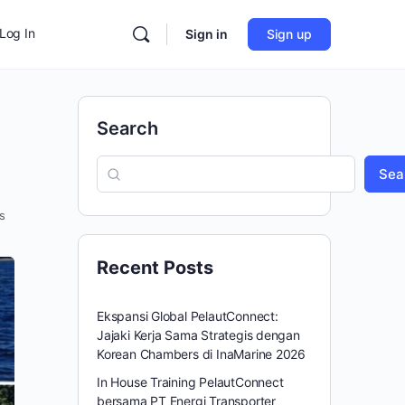
Log In
Sign in
Sign up
Search
Sea
s
Recent Posts
Ekspansi Global PelautConnect:
Jajaki Kerja Sama Strategis dengan
Korean Chambers di InaMarine 2026
In House Training PelautConnect
bersama PT Energi Transporter