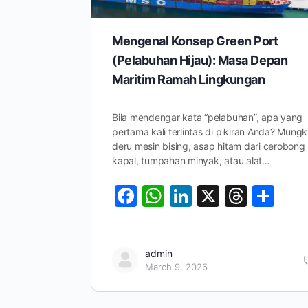
Mengenal Konsep Green Port
(Pelabuhan Hijau): Masa Depan
Maritim Ramah Lingkungan
Bila mendengar kata “pelabuhan”, apa yang
pertama kali terlintas di pikiran Anda? Mungk
deru mesin bising, asap hitam dari cerobong
kapal, tumpahan minyak, atau alat…
Facebook
WhatsApp
LinkedIn
X
Threa
Sh
admin
March 9, 2026