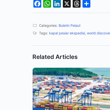
Facebook
WhatsApp
LinkedIn
X
Thread
Shar
Categories:
Buletin Pelaut
Tags:
kapal pesiar ekspedisi
,
world discove
Related Articles