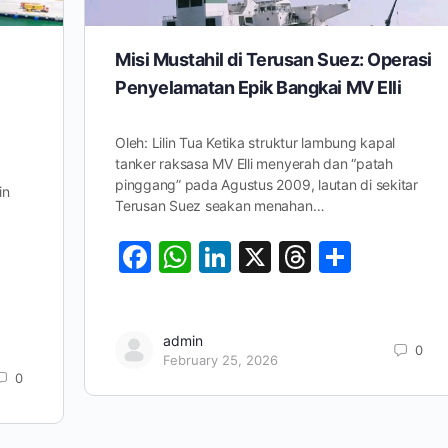
Misi Mustahil di Terusan Suez: Operasi
Penyelamatan Epik Bangkai MV Elli
Oleh: Lilin Tua Ketika struktur lambung kapal
tanker raksasa MV Elli menyerah dan “patah
pinggang” pada Agustus 2009, lautan di sekitar
in
Terusan Suez seakan menahan…
Facebook
WhatsApp
LinkedIn
X
Threads
Share
ds
are
admin
0
February 25, 2026
0