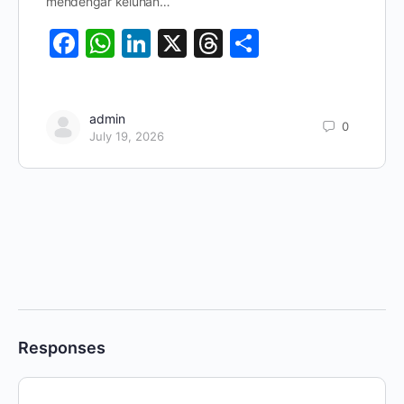
mendengar keluhan…
Facebook
WhatsApp
LinkedIn
X
Threads
Share
admin
0
July 19, 2026
Responses