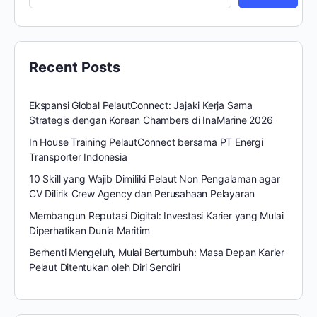
Recent Posts
Ekspansi Global PelautConnect: Jajaki Kerja Sama
Strategis dengan Korean Chambers di InaMarine 2026
In House Training PelautConnect bersama PT Energi
Transporter Indonesia
10 Skill yang Wajib Dimiliki Pelaut Non Pengalaman agar
CV Dilirik Crew Agency dan Perusahaan Pelayaran
Membangun Reputasi Digital: Investasi Karier yang Mulai
Diperhatikan Dunia Maritim
Berhenti Mengeluh, Mulai Bertumbuh: Masa Depan Karier
Pelaut Ditentukan oleh Diri Sendiri