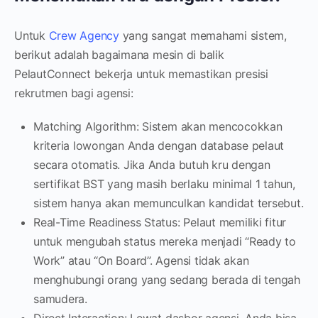
Untuk
Crew Agency
yang sangat memahami sistem,
berikut adalah bagaimana mesin di balik
PelautConnect bekerja untuk memastikan presisi
rekrutmen bagi agensi:
Matching Algorithm: Sistem akan mencocokkan
kriteria lowongan Anda dengan database pelaut
secara otomatis. Jika Anda butuh kru dengan
sertifikat BST yang masih berlaku minimal 1 tahun,
sistem hanya akan memunculkan kandidat tersebut.
Real-Time Readiness Status: Pelaut memiliki fitur
untuk mengubah status mereka menjadi “Ready to
Work” atau “On Board”. Agensi tidak akan
menghubungi orang yang sedang berada di tengah
samudera.
Direct Interaction: Lewat dasbor agensi, Anda bisa