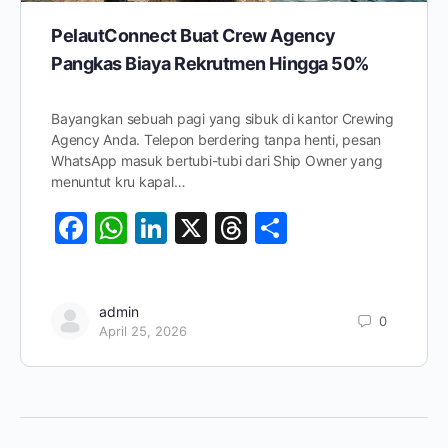
PelautConnect Buat Crew Agency
Pangkas Biaya Rekrutmen Hingga 50%
Bayangkan sebuah pagi yang sibuk di kantor Crewing
Agency Anda. Telepon berdering tanpa henti, pesan
WhatsApp masuk bertubi-tubi dari Ship Owner yang
menuntut kru kapal…
Facebook
WhatsApp
LinkedIn
X
Threads
Share
admin
0
April 25, 2026