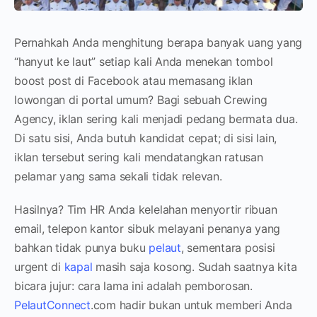
Pernahkah Anda menghitung berapa banyak uang yang
“hanyut ke laut” setiap kali Anda menekan tombol
boost post di Facebook atau memasang iklan
lowongan di portal umum? Bagi sebuah Crewing
Agency, iklan sering kali menjadi pedang bermata dua.
Di satu sisi, Anda butuh kandidat cepat; di sisi lain,
iklan tersebut sering kali mendatangkan ratusan
pelamar yang sama sekali tidak relevan.
Hasilnya? Tim HR Anda kelelahan menyortir ribuan
email, telepon kantor sibuk melayani penanya yang
bahkan tidak punya buku
pelaut
, sementara posisi
urgent di
kapal
masih saja kosong. Sudah saatnya kita
bicara jujur: cara lama ini adalah pemborosan.
PelautConnect
.com hadir bukan untuk memberi Anda