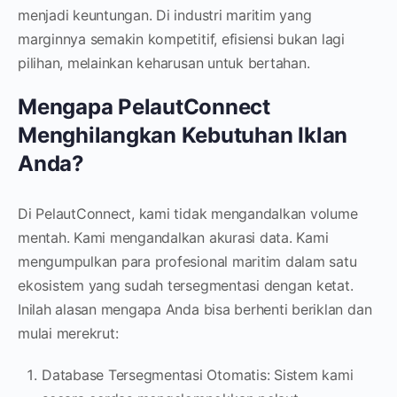
menjadi keuntungan. Di industri maritim yang
marginnya semakin kompetitif, efisiensi bukan lagi
pilihan, melainkan keharusan untuk bertahan.
Mengapa PelautConnect
Menghilangkan Kebutuhan Iklan
Anda?
Di PelautConnect, kami tidak mengandalkan volume
mentah. Kami mengandalkan akurasi data. Kami
mengumpulkan para profesional maritim dalam satu
ekosistem yang sudah tersegmentasi dengan ketat.
Inilah alasan mengapa Anda bisa berhenti beriklan dan
mulai merekrut:
Database Tersegmentasi Otomatis: Sistem kami