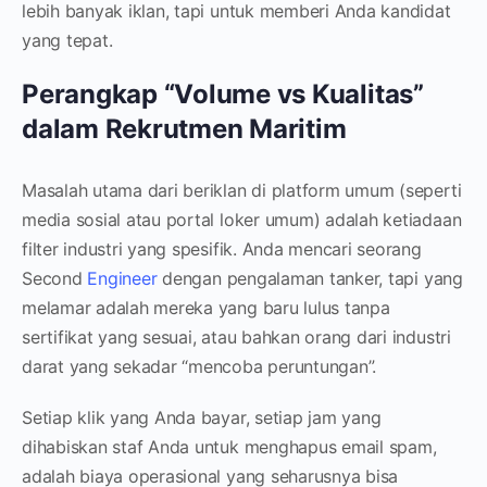
lebih banyak iklan, tapi untuk memberi Anda kandidat
yang tepat.
Perangkap “Volume vs Kualitas”
dalam Rekrutmen Maritim
Masalah utama dari beriklan di platform umum (seperti
media sosial atau portal loker umum) adalah ketiadaan
filter industri yang spesifik. Anda mencari seorang
Second
Engineer
dengan pengalaman tanker, tapi yang
melamar adalah mereka yang baru lulus tanpa
sertifikat yang sesuai, atau bahkan orang dari industri
darat yang sekadar “mencoba peruntungan”.
Setiap klik yang Anda bayar, setiap jam yang
dihabiskan staf Anda untuk menghapus email spam,
adalah biaya operasional yang seharusnya bisa