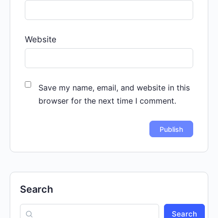
Website
Save my name, email, and website in this
browser for the next time I comment.
Search
Search