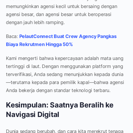
memungkinkan agensi kecil untuk bersaing dengan
agensi besar, dan agensi besar untuk beroperasi
dengan jauh lebih ramping.
Baca:
PelautConnect Buat Crew Agency Pangkas
Biaya Rekrutmen Hingga 50%
Kami mengerti bahwa kepercayaan adalah mata uang
tertinggi di laut. Dengan menggunakan platform yang
terverifikasi, Anda sedang menunjukkan kepada dunia
—terutama kepada para pemilik kapal—bahwa agensi
Anda bekerja dengan standar teknologi terbaru.
Kesimpulan: Saatnya Beralih ke
Navigasi Digital
Dunia sedang berubah, dan cara kita merekrut tenaga